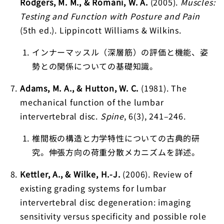
Rodgers, M. M., & Romani, W. A.
(2005).
Muscles:
Testing and Function with Posture and Pain
(5th ed.). Lippincott Williams & Wilkins.
インナーマッスル（深層筋）の評価と機能、姿
勢との関係についての基礎知識。
Adams, M. A., & Hutton, W. C.
(1981). The
mechanical function of the lumbar
intervertebral disc.
Spine
, 6(3), 241–246.
椎間板の構造と力学特性についての古典的研
究。伸張方向の荷重分散メカニズムを詳述。
Kettler, A., & Wilke, H.-J.
(2006). Review of
existing grading systems for lumbar
intervertebral disc degeneration: imaging
sensitivity versus specificity and possible role