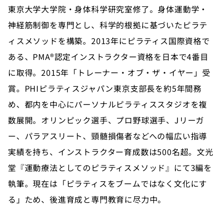
東京大学大学院・身体科学研究室修了。身体運動学・
神経筋制御を専門とし、科学的根拠に基づいたピラテ
ィスメソッドを構築。2013年にピラティス国際資格で
ある、PMA®認定インストラクター資格を日本で4番目
に取得。2015年「トレーナー・オブ・ザ・イヤー」受
賞。PHIピラティスジャパン東京支部長を約5年間務
め、都内を中心にパーソナルピラティススタジオを複
数展開。オリンピック選手、プロ野球選手、Jリーガ
ー、パラアスリート、頸髄損傷者などへの幅広い指導
実績を持ち、インストラクター育成数は500名超。文光
堂『運動療法としてのピラティスメソッド』にて3編を
執筆。現在は「ピラティスをブームではなく文化にす
る」ため、後進育成と専門教育に尽力中。