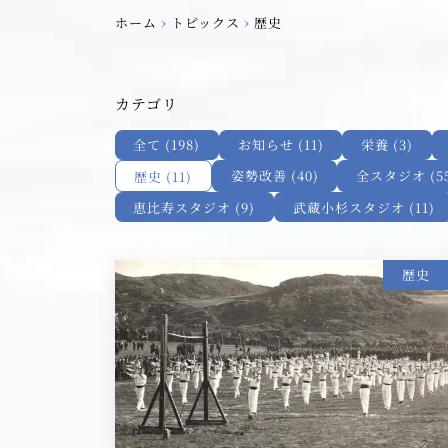
›
›
ホーム
トピックス
歴史
カテゴリ
全て (198)
お知らせ (11)
栄養 (3)
姿勢改善 (40)
全スタジオ (55
歴史 (11)
恵比寿スタジオ (9)
武蔵小杉スタジオ (11)
歴史