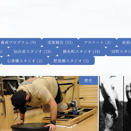
養成プログラム (9)
成果報告 (55)
アスリート (3)
産前産
)
仙台泉スタジオ (28)
錦糸町スタジオ (18)
田町スタジオ
心斎橋スタジオ (2)
肥後橋スタジオ (5)
歴史