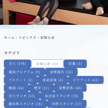
›
›
ホーム
トピックス
お知らせ
カテゴリ
全て (198)
栄養 (3)
お知らせ (11)
養成プログラム (9)
成果報告 (55)
アスリート (3)
産前産後 (4)
ピラティス (61)
解説 (46)
歴史 (11)
姿勢改善 (40)
全スタジオ (55)
仙台泉スタジオ (28)
錦糸町スタジオ (18)
田町スタジオ (17)