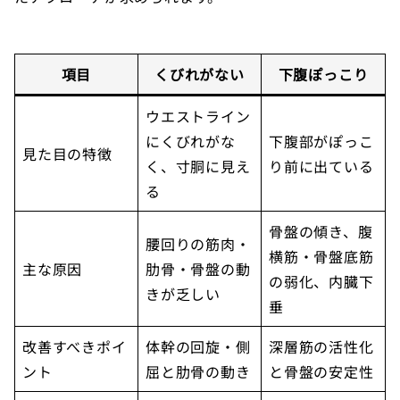
項目
くびれがない
下腹ぽっこり
ウエストライン
にくびれがな
下腹部がぽっこ
見た目の特徴
く、寸胴に見え
り前に出ている
る
骨盤の傾き、腹
腰回りの筋肉・
横筋・骨盤底筋
主な原因
肋骨・骨盤の動
の弱化、内臓下
きが乏しい
垂
改善すべきポイ
体幹の回旋・側
深層筋の活性化
ント
屈と肋骨の動き
と骨盤の安定性