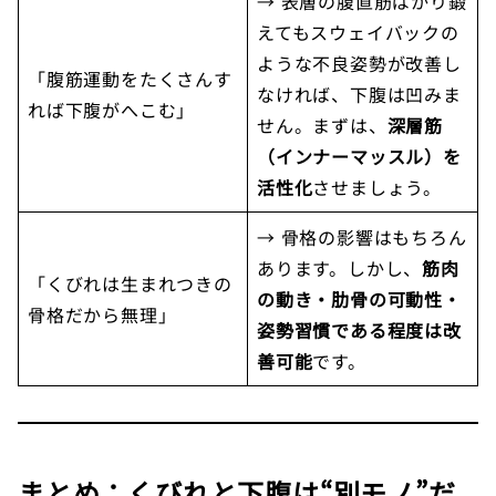
→ 表層の腹直筋ばかり鍛
えてもスウェイバックの
ような不良姿勢が改善し
「腹筋運動をたくさんす
なければ、下腹は凹みま
れば下腹がへこむ」
せん。まずは、
深層筋
（インナーマッスル）を
活性化
させましょう。
→ 骨格の影響はもちろん
あります。しかし、
筋肉
「くびれは生まれつきの
の動き・肋骨の可動性・
骨格だから無理」
姿勢習慣である程度は改
善可能
です。
まとめ：くびれと下腹は“別モノ”だ