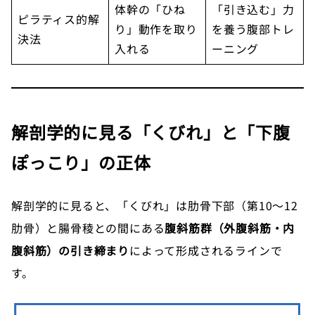
体幹の「ひね
「引き込む」力
ピラティス的解
り」動作を取り
を養う腹部トレ
決法
入れる
ーニング
解剖学的に見る「くびれ」と「下腹
ぽっこり」の正体
解剖学的に見ると、「くびれ」は肋骨下部（第10〜12
肋骨）と腸骨稜との間にある
腹斜筋群（外腹斜筋・内
腹斜筋）の引き締まり
によって形成されるラインで
す。