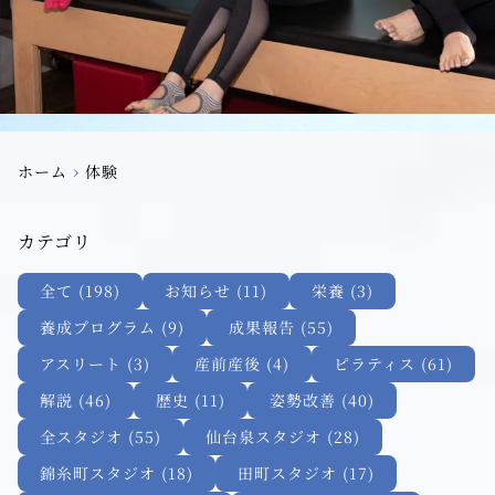
›
ホーム
体験
カテゴリ
全て (198)
お知らせ (11)
栄養 (3)
養成プログラム (9)
成果報告 (55)
アスリート (3)
産前産後 (4)
ピラティス (61)
解説 (46)
歴史 (11)
姿勢改善 (40)
全スタジオ (55)
仙台泉スタジオ (28)
錦糸町スタジオ (18)
田町スタジオ (17)