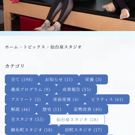
›
›
ホーム
トピックス
仙台泉スタジオ
カテゴリ
全て (198)
お知らせ (11)
栄養 (3)
養成プログラム (9)
成果報告 (55)
アスリート (3)
産前産後 (4)
ピラティス (61)
解説 (46)
歴史 (11)
姿勢改善 (40)
全スタジオ (55)
仙台泉スタジオ (28)
錦糸町スタジオ (18)
田町スタジオ (17)