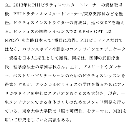
立。2013年にPHIピラティスマスタートレーナーの資格取得
後、PHIピラティスマスタートレーナー/東京支部長などを歴
任。ピラティスインストラクターの育成は、延べ300名を超え
る。ピラティスの国際ライセンスであるPMA-CPT（現
NPCP）を当時日本人で4番目に取得。PHIピラティスだけで
はなく、バランスボディ社認定のコアアラインのエデュケータ
ー資格を日本人1期生として獲得。同期は、医師の武田淳也
氏、理学療法士の増渕喜秋さん。主に、アスリートやダンサ
ー、ポストリハビリテーションのためのピラティスレッスンを
得意とするが、クラシカルピラティスの学びを得るためにアメ
リカやドイツを中心にスタジオをめぐるのも大好き。現在、一
生メンテナンスできる身体づくりのためのメソッド開発を行っ
ている。東京大学大学院で「脳の可塑性」をテーマに、MRIを
用いて研究をしていた実績もある。