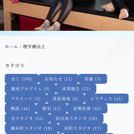
›
ホーム
理学療法士
カテゴリ
全て (198)
お知らせ (11)
栄養 (3)
養成プログラム (9)
成果報告 (55)
アスリート (3)
産前産後 (4)
ピラティス (61)
解説 (46)
歴史 (11)
姿勢改善 (40)
全スタジオ (55)
仙台泉スタジオ (28)
錦糸町スタジオ (18)
田町スタジオ (17)